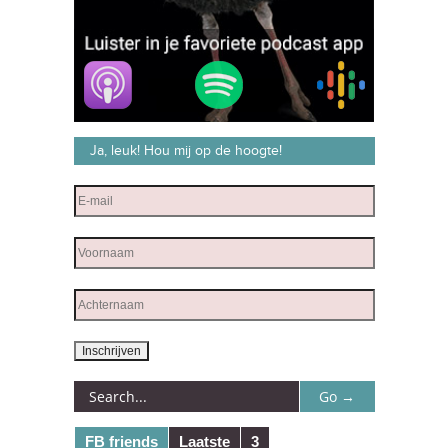
Ja, leuk! Hou mij op de hoogte!
FB friends
Laatste
3