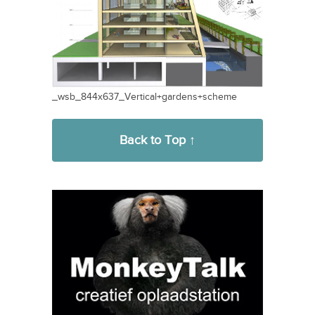
_wsb_844x637_Vertical+gardens+scheme
Back to Top ↑