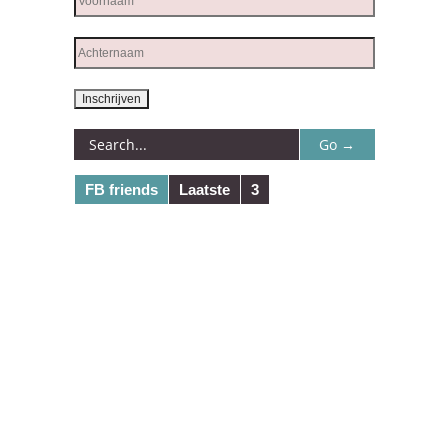
FB friends
Laatste
3