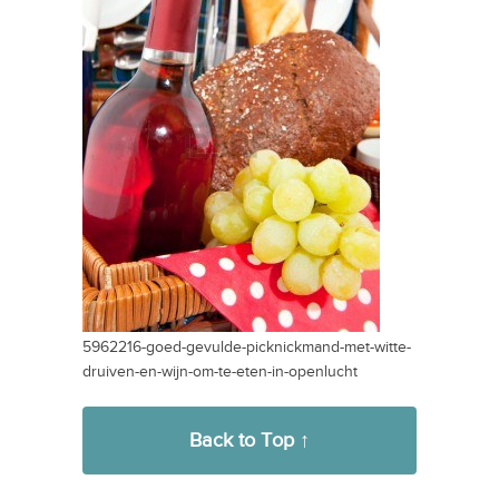
5962216-goed-gevulde-picknickmand-met-witte-
druiven-en-wijn-om-te-eten-in-openlucht
Back to Top ↑