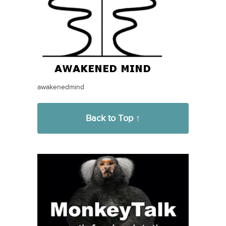
awakenedmind
Back to Top ↑