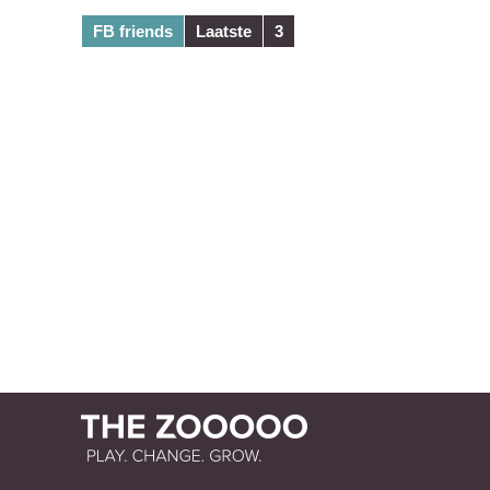
FB friends
Laatste
3