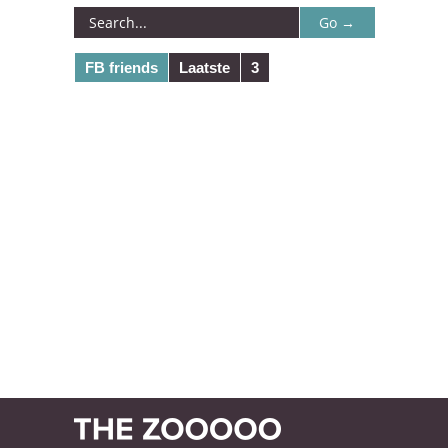
FB friends
Laatste
3