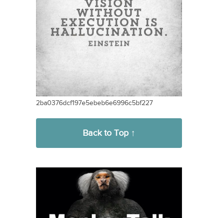
2ba0376dcf197e5ebeb6e6996c5bf227
Back to Top ↑