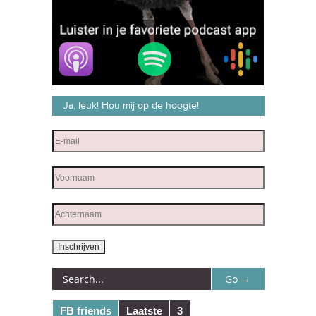
Ja, leuk! Hou mij op de hoogte!
FB friends
Laatste
3