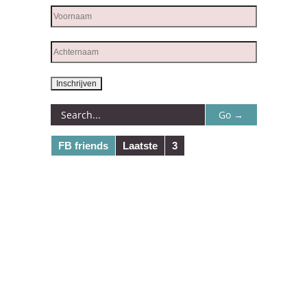
FB friends
Laatste
3