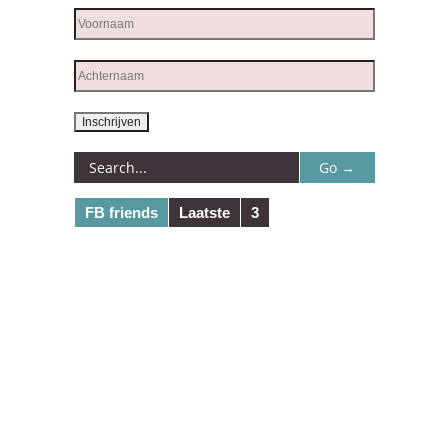
FB friends
Laatste
3