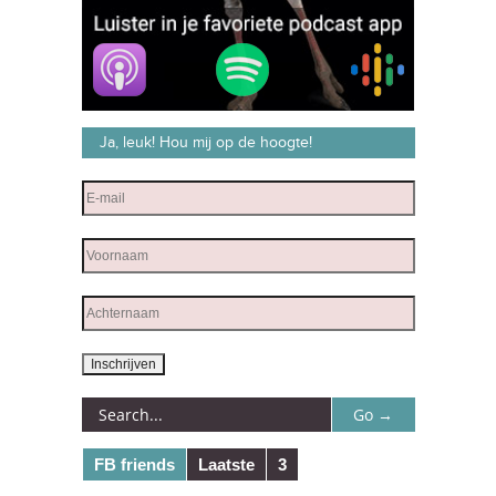
Ja, leuk! Hou mij op de hoogte!
FB friends
Laatste
3