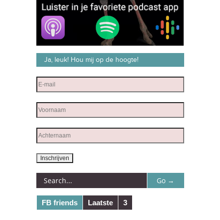
Ja, leuk! Hou mij op de hoogte!
FB friends
Laatste
3