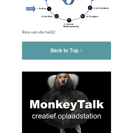
Reis-van-de-held2
Back to Top ↑