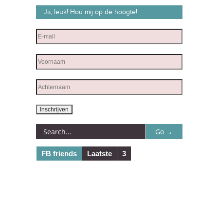
Ja, leuk! Hou mij op de hoogte!
FB friends
Laatste
3