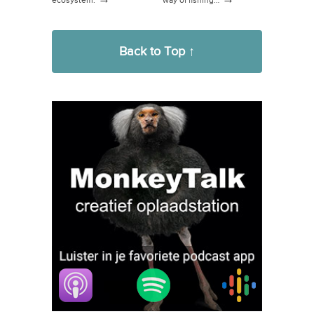
ecosystem.
way of fishing…
Back to Top ↑