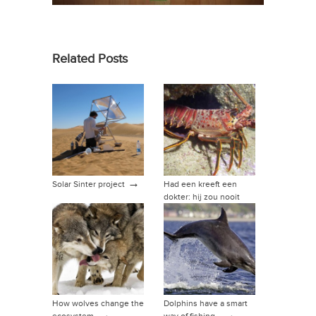
Related Posts
→
Solar Sinter project
Had een kreeft een
dokter: hij zou nooit
→
groeien.
How wolves change the
Dolphins have a smart
→
→