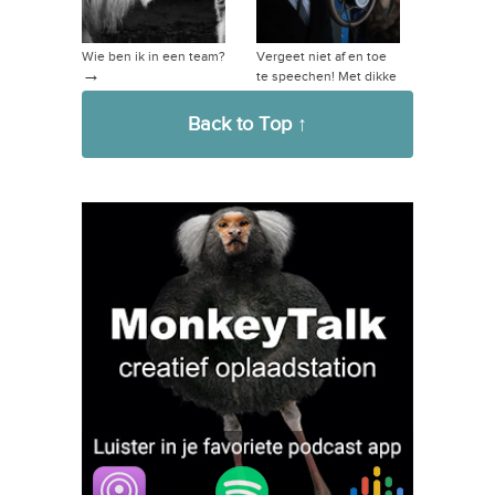
Wie ben ik in een team?
Vergeet niet af en toe
→
te speechen! Met dikke
→
tip!
Back to Top ↑