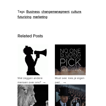
Tags:
Business
,
changemanagment
,
culture
,
futurizing
,
marketing
Related Posts
Wat zeggen andere
Must see: kies je eigen
→
→
mensen over ons?
pad…