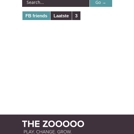
FB friends
Laatste
3