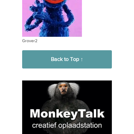
Grover2
Back to Top ↑