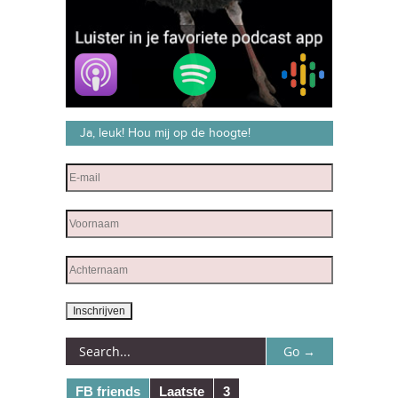
Ja, leuk! Hou mij op de hoogte!
FB friends
Laatste
3