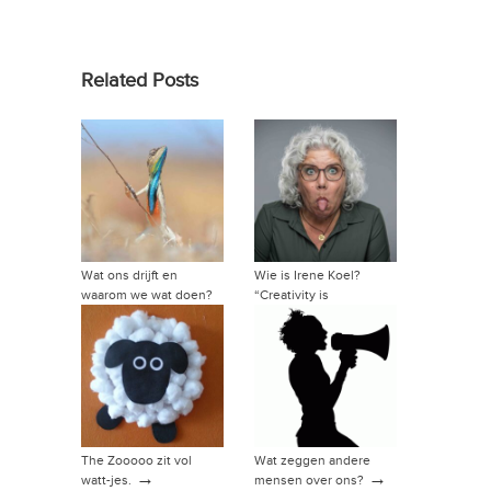
Related Posts
Wat ons drijft en
Wie is Irene Koel?
waarom we wat doen?
“Creativity is
→
intelligence having fun”
→
The Zooooo zit vol
Wat zeggen andere
→
→
watt-jes.
mensen over ons?