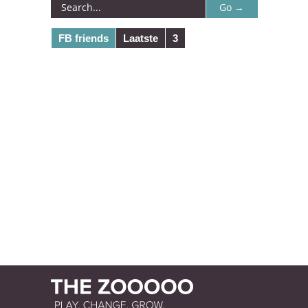
FB friends
Laatste
3