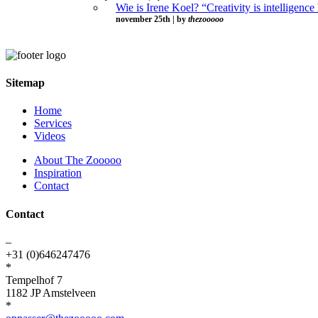
Wie is Irene Koel? “Creativity is intelligence
november 25th | by
thezooooo
Sitemap
Home
Services
Videos
About The Zooooo
Inspiration
Contact
Contact
–
+31 (0)646247476
*
Tempelhof 7
1182 JP Amstelveen
*