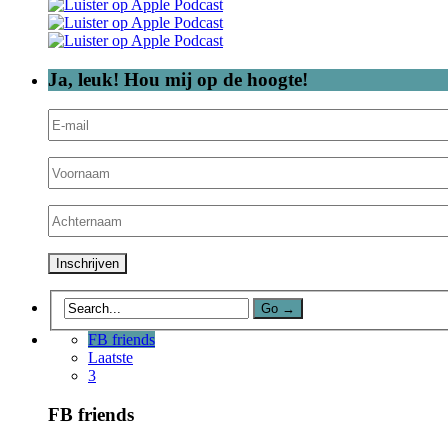
Ja, leuk! Hou mij op de hoogte!
FB friends
Laatste
3
FB friends