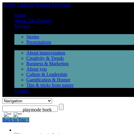
Twitter
Linkedin
Youtube
Facebook
Home
About The Zooooo
Services
Inspiration
Stories
Presentations
Videos
About improvisation
Creativity & Trends
Business & Marketing
About you
Culture & Leadership
Gamification & Humor
Tips & tricks from nature
Contact
playmode boek
Back to Top ↑