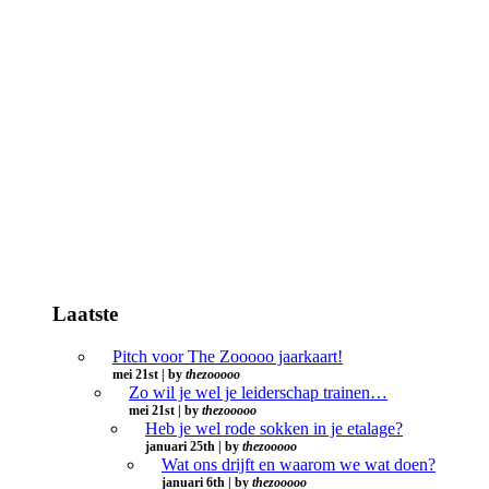
Laatste
Pitch voor The Zooooo jaarkaart!
mei 21st | by
thezooooo
Zo wil je wel je leiderschap trainen…
mei 21st | by
thezooooo
Heb je wel rode sokken in je etalage?
januari 25th | by
thezooooo
Wat ons drijft en waarom we wat doen?
januari 6th | by
thezooooo