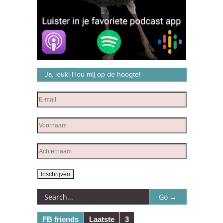
Ja, leuk! Hou mij op de hoogte!
FB friends
Laatste
3