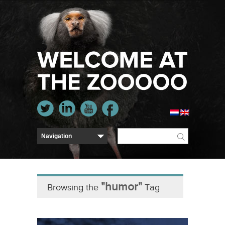
"humor"
Browsing the
Tag