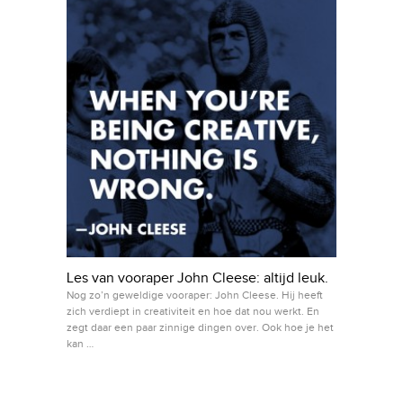
Les van vooraper John Cleese: altijd leuk.
Nog zo’n geweldige vooraper: John Cleese. Hij heeft
zich verdiept in creativiteit en hoe dat nou werkt. En
zegt daar een paar zinnige dingen over. Ook hoe je het
kan …