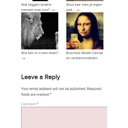
Wat zeggen andere
Must see: kies je eigen
→
→
mensen over ons?
pad…
Wie ben ik in een team?
Business Model Canvas
→
en verdienmodellen:
→
hoe dan?
Leave a Reply
Your email address will not be published.
Required
fields are marked
*
Comment
*