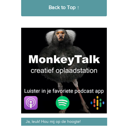
Back to Top ↑
Ja, leuk! Hou mij op de hoogte!