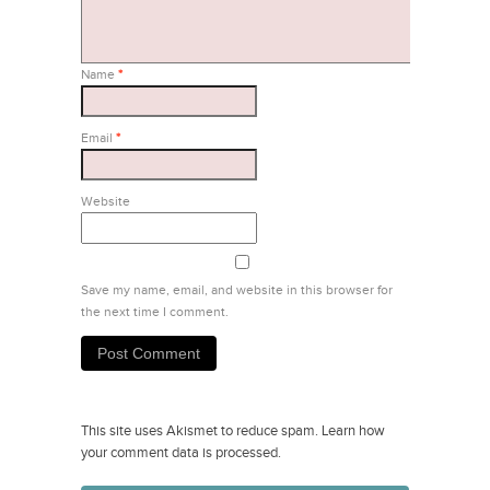
Name
*
Email
*
Website
Save my name, email, and website in this browser for
the next time I comment.
This site uses Akismet to reduce spam.
Learn how
your comment data is processed.