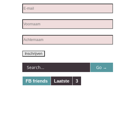
FB friends
Laatste
3