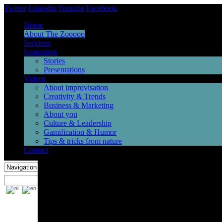
Twitter
Linkedin
Youtube
Facebook
Home
About The Zooooo
Services
Inspiration
Stories
Presentations
Videos
About improvisation
Creativity & Trends
Business & Marketing
About you
Culture & Leadership
Gamification & Humor
Tips & tricks from nature
Contact