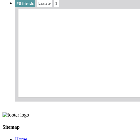
FB friends
Laatste
3
Sitemap
Home