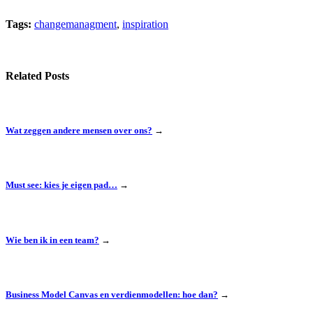
Tags:
changemanagment
,
inspiration
Related Posts
Wat zeggen andere mensen over ons?
→
Must see: kies je eigen pad…
→
Wie ben ik in een team?
→
Business Model Canvas en verdienmodellen: hoe dan?
→