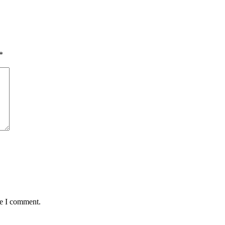
*
me I comment.