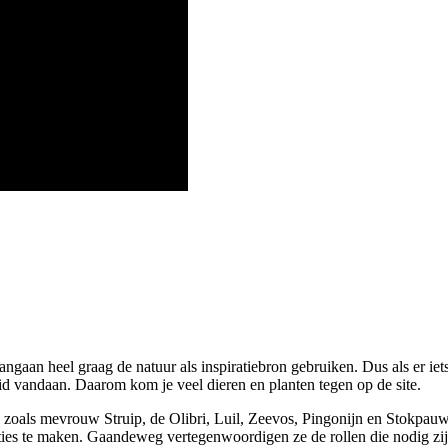
ngaan heel graag de natuur als inspiratiebron gebruiken. Dus als er iets
heid vandaan. Daarom kom je veel dieren en planten tegen op de site.
oals mevrouw Struip, de Olibri, Luil, Zeevos, Pingonijn en Stokpauw? H
aties te maken. Gaandeweg vertegenwoordigen ze de rollen die nodig zijn 