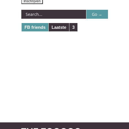
FB friends
Laatste
3