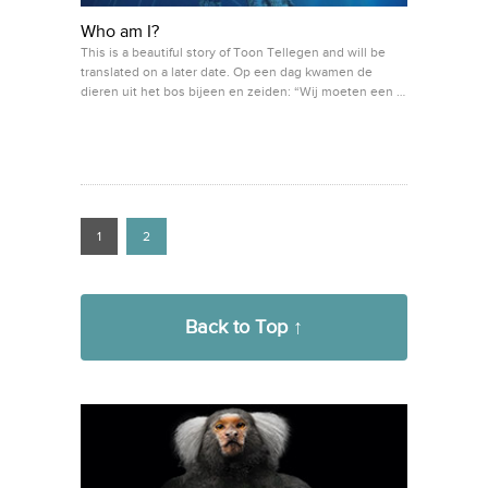
Who am I?
This is a beautiful story of Toon Tellegen and will be
translated on a later date. Op een dag kwamen de
dieren uit het bos bijeen en zeiden: “Wij moeten een …
1
2
Back to Top ↑